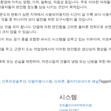
, 환경에 미치는 영향, 가격, 발화성, 차음성 등입니다. 주로 이러한 자재들
 사용자들의 편안함 정도를 상승 시키는 것만이 목적입니다.
 온도의 변화가 심한 지역에서 사용되어왔지만 시간이 갈 수록 보다 사용
것들 중 하나이며 보다 발전을 위한 요구사항이 될 것입니다.
 것을 의미 합니다. 단열에 의한 편안함을 고려한 올바른 전략으로 보면
 크지 않을 수 있습니다.
풍이 되는 공기 층을 포함한 파사드 시스템을 갖추고 있는 이유이며, 이로
을 주고, 근문지 도는 작업장에서의 이러한 편안함은 생산성의 향샹을 가
획득 또는 손실을 제한하며, 자연스럽게 건물의 냉방 또는 난방을 위한 에
,
건축외장솔루션
,
단팔지붕시스템
,
단파론
,
폴리카보네이트 패널
Tagge
시스템
컨트롤라이트®벽체/지붕
단파텀 K12/K7