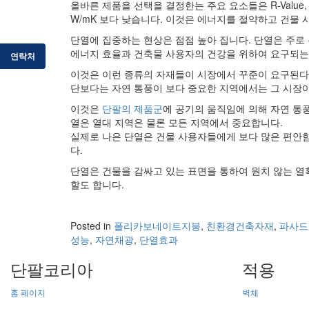
올바른 제품을 선택을 결정한는 주요 요소들은 R-Value
W/mK 보다 낮습니다. 이것은 에너지를 절약하고 건물
단열에 집중하는 현상은 점점 높아 집니다. 단열은 주로
에너지 효율과 건축물 사용자의 건강을 위하여 요구되는 
연락처
이것은 이런 종류의 자재들이 시장에서 꾸준이 요구된다는
단보다는 자연 통풍이 보다 중요한 지역에서는 그 시장이
이것은
단팔의 제품군
에 공기의 움직임에 의해 자연 통
열은 열대 지역은 물론 모든 지역에서 중요합니다.
실제로 나은 단열은 건물 사용자들에게 보다 많은 편안함
다.
단열은 건물을 감싸고 있는 표면을 통하여 원치 않는 열
할도 합니다.
Posted in
폴리카보네이트지붕
,
친환경건축자재
,
파사드
성능
,
자연채광
,
단열효과
단팔코리아
적용
홈 페이지
벽체