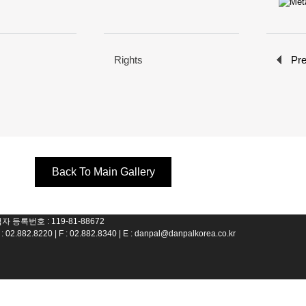
Rights
Pr
Back To Main Gallery
 등록번호 : 119-81-88672
82.8220 | F : 02.882.8340 | E :
danpal@danpalkorea.co.kr