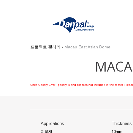
Skip
to
content
프로젝트 갤러리
›
Macau East Asian Dome
MACA
Unite Gallery Error - gallery js and css files not included in the footer. Pl
Applications
Thickness
지붕재
10mm