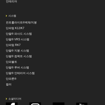
인테리어
시스템
컨트롤라이트®벽체/지붕
단파텀 K12/K7
단팔® 파사드 시스템
단팔® VRS 시스템
단파텀 RK7
단팔® 지붕 시스템
단팔® 컴팩트 시스템
단파볼트
단팔® 루버 시스템
단팔® 인테리어 시스템
단파론®
컬러
소셜미디어