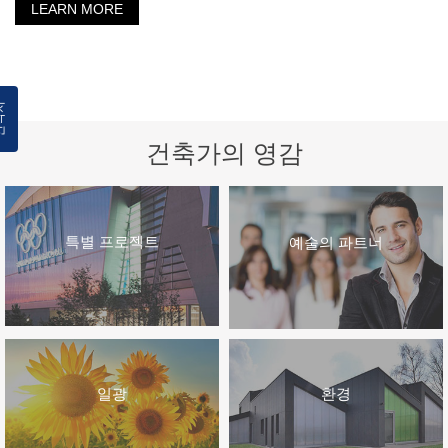
LEARN MORE
락처
건축가의 영감
특별 프로젝트
예술의 파트너
일광
환경