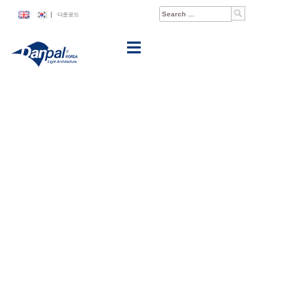
Skip
Search
|
다운로드
to
for:
content