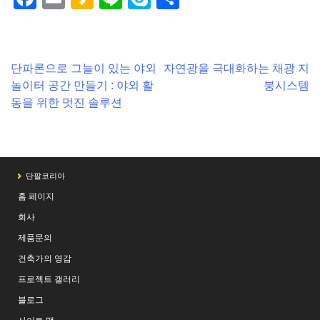
Post
단파론으로 그늘이 있는 야외
자연광을 극대화하는 채광 지
놀이터 공간 만들기 : 야외 활
붕시스템
navigation
동을 위한 멋진 솔루션
단팔코리아
홈 페이지
회사
제품문의
건축가의 영감
프로젝트 갤러리
블로그