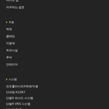
사이트 맵
자주하는 질문
적용
벽체
클래딩
지붕재
옥외시설
루버
인테리어
시스템
컨트롤라이트®벽체/지붕
단파텀 K12/K7
단팔® 파사드 시스템
단팔® VRS 시스템