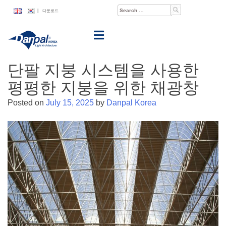
Skip
Search
|
다운로드
to
for:
content
단팔 지붕 시스템을 사용한
평평한 지붕을 위한 채광창
Posted on
July 15, 2025
by
Danpal Korea