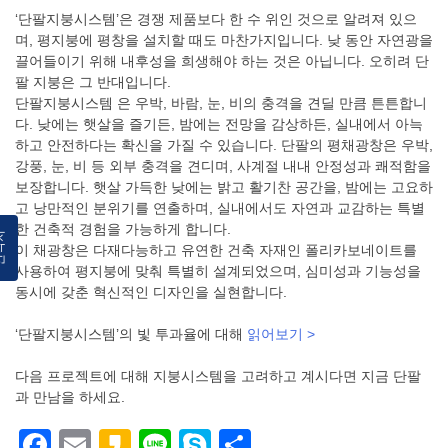
‘단팔지붕시스템’은 경쟁 제품보다 한 수 위인 것으로 알려져 있으
며, 평지붕에 평창을 설치할 때도 마찬가지입니다. 낮 동안 자연광을
끌어들이기 위해 내후성을 희생해야 하는 것은 아닙니다. 오히려 단
팔 지붕은 그 반대입니다.
단팔지붕시스템 은 우박, 바람, 눈, 비의 충격을 견딜 만큼 튼튼합니
다. 낮에는 햇살을 즐기든, 밤에는 전망을 감상하든, 실내에서 아늑
하고 안전하다는 확신을 가질 수 있습니다. 단팔의 평채광창은 우박,
강풍, 눈, 비 등 외부 충격을 견디며, 사계절 내내 안정성과 쾌적함을
보장합니다. 햇살 가득한 낮에는 밝고 활기찬 공간을, 밤에는 고요하
고 낭만적인 분위기를 연출하며, 실내에서도 자연과 교감하는 특별
한 건축적 경험을 가능하게 합니다.
락처
이 채광창은 다재다능하고 유연한 건축 자재인 폴리카보네이트를
사용하여 평지붕에 맞춰 특별히 설계되었으며, 심미성과 기능성을
동시에 갖춘 혁신적인 디자인을 실현합니다.
‘단팔지붕시스템’의 빛 투과율에 대해
읽어보기 >
다음 프로젝트에 대해 지붕시스템을 고려하고 계시다면 지금 단팔
과 만남을 하세요.
Facebook
Email
Kakao
Line
Skype
Share