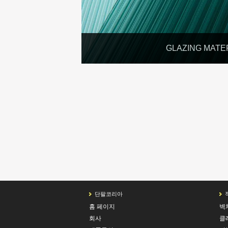
GLAZING MATE
단팔코리아
홈 페이지
벽
회사
클