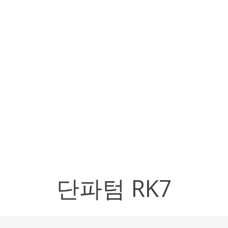
단파텀 RK7