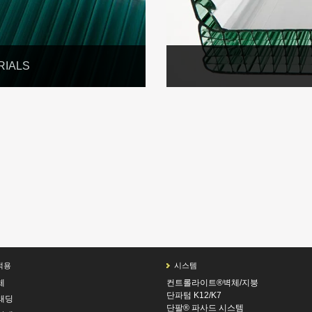
RIALS
적용
시스템
체
컨트롤라이트®벽체/지붕
단파텀 K12/K7
래딩
단팔® 파사드 시스템