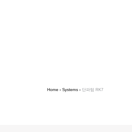
Home
›
Systems
›
단파텀 RK7