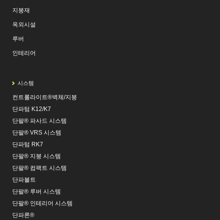
지붕재
옥외시설
루버
인테리어
시스템
컨트롤라이트®벽체/지붕
단파텀 K12/K7
단팔® 파사드 시스템
단팔® VRS 시스템
단파텀 RK7
단팔® 지붕 시스템
단팔® 컴팩트 시스템
단파볼트
단팔® 루버 시스템
단팔® 인테리어 시스템
단파론®