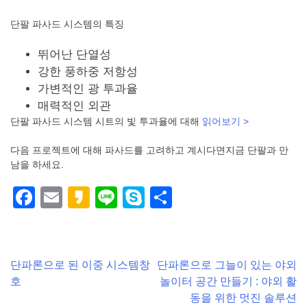
단팔 파사드 시스템의 특징
뛰어난 단열성
강한 풍하중 저항성
가변적인 광 투과율
매력적인 외관
단팔 파사드 시스템 시트의 빛 투과율에 대해
읽어보기 >
다음 프로젝트에 대해 파사드를 고려하고 계시다면
지금 단팔과 만
남을 하세요.
Facebook
Email
Kakao
Line
Skype
Share
Post
단파론으로 된 이중 시스템창
단파론으로 그늘이 있는 야외
호
놀이터 공간 만들기 : 야외 활
navigation
동을 위한 멋진 솔루션