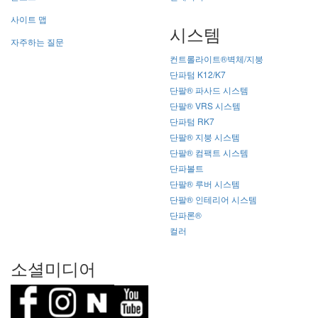
사이트 맵
시스템
자주하는 질문
컨트롤라이트®벽체/지붕
단파텀 K12/K7
단팔® 파사드 시스템
단팔® VRS 시스템
단파텀 RK7
단팔® 지붕 시스템
단팔® 컴팩트 시스템
단파볼트
단팔® 루버 시스템
단팔® 인테리어 시스템
단파론®
컬러
소셜미디어