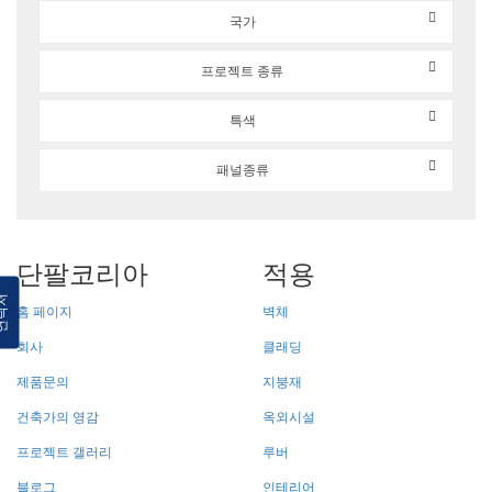
국가
프로젝트 종류
특색
패널종류
단팔코리아
적용
락처
홈 페이지
벽체
회사
클래딩
제품문의
지붕재
건축가의 영감
옥외시설
프로젝트 갤러리
루버
블로그
인테리어