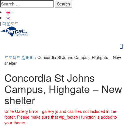
Skip
Search
to
for:
content
|
다운로드
프로젝트 갤러리
›
Concordia St Johns Campus, Highgate – New
shelter
Concordia St Johns
Campus, Highgate – New
shelter
Unite Gallery Error - gallery js and css files not included in the
footer. Please make sure that wp_footer() function is added to
your theme.