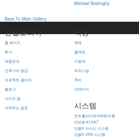
Michael Bodroghy
Back To Main Gallery
단팔코리아
적용
홈 페이지
벽체
회사
클래딩
제품문의
지붕재
건축가의 영감
옥외시설
프로젝트 갤러리
루버
블로그
인테리어
사이트 맵
시스템
자주하는 질문
컨트롤라이트®벽체/지붕
단파텀 K12/K7
단팔® 파사드 시스템
단팔® VRS 시스템