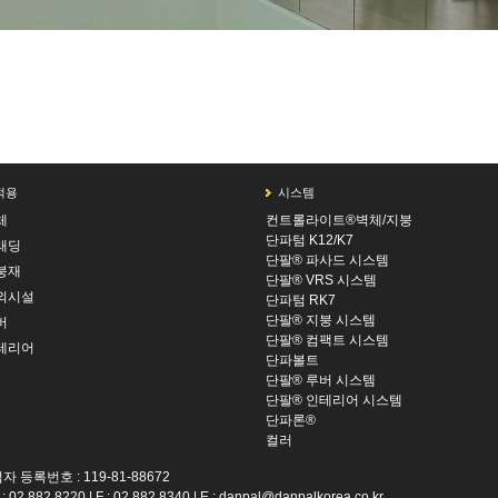
Tagged
스타일리쉬 한 건물
,
파사드특징
,
건물외벽스타일
,
건물디자인
,
파사드소재
,
자연채광
,
단열
적용
시스템
체
컨트롤라이트®벽체/지붕
단파텀 K12/K7
래딩
단팔® 파사드 시스템
붕재
단팔® VRS 시스템
외시설
단파텀 RK7
단팔® 지붕 시스템
버
단팔® 컴팩트 시스템
테리어
단파볼트
단팔® 루버 시스템
단팔® 인테리어 시스템
단파론®
컬러
 등록번호 : 119-81-88672
82.8220 | F : 02.882.8340 | E :
danpal@danpalkorea.co.kr