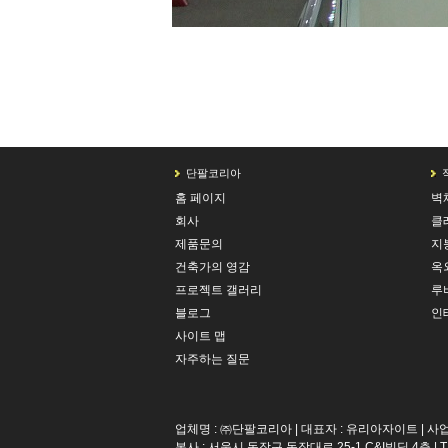
Posted in
커튼월
,
파사드
,
건축외장솔루션
,
폴리카보네이트 패널
단팔코리아
홈 페이지
벽
회사
클
제품문의
지
건축가의 영감
옥
프로젝트 갤러리
루
블로그
인
사이트 맵
자주하는 질문
업체명 : ㈜단팔코리아 | 대표자 : 유리아자이트 | 사업자
본사 : 서울시 동작구 동작대로 25-1 C&I빌딩 4층 | T : 02.8