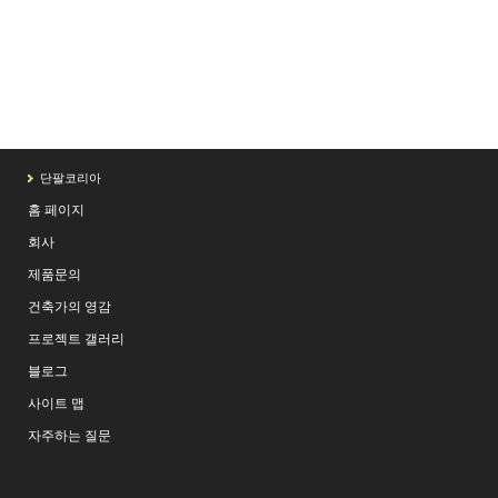
드
,
건축외장솔루션
,
단파론
Tagged
마이크로셀
,
외벽패널
,
이중외벽패널
,
이중패널시스템
,
단파텀
,
단열효과
단팔코리아
홈 페이지
회사
제품문의
건축가의 영감
프로젝트 갤러리
블로그
사이트 맵
자주하는 질문