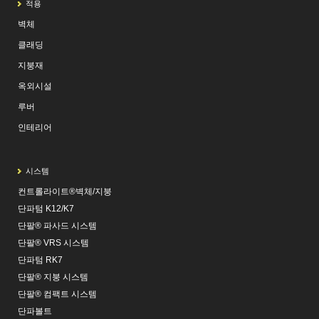
적용
벽체
클래딩
지붕재
옥외시설
루버
인테리어
시스템
컨트롤라이트®벽체/지붕
단파텀 K12/K7
단팔® 파사드 시스템
단팔® VRS 시스템
단파텀 RK7
단팔® 지붕 시스템
단팔® 컴팩트 시스템
단파볼트