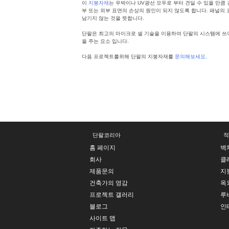
이
지붕자재
는 우박이나 UV광선 모두로 부터 견딜 수 있을 만큼
부 또는 외부 표면의 손상의 원인이 되지 않도록 합니다. 패널의
남기지 않는 것을 뜻합니다.
단팔은 최고의 마이크로 셀 기술을 이용하여 단팔의 시스템에 쓰이
을 주는 요소 입니다.
다음 프로젝트를위해 단팔의 지붕자재를
문의해보세요
.
Posted in
폴리카보네이트지붕
,
단팔지붕시스템
,
천창 지붕
Tagg
단팔코리아
적
홈 페이지
벽
회사
클
제품문의
지
건축가의 영감
옥
프로젝트 갤러리
루
블로그
인
사이트 맵