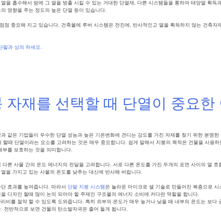
 열을 흡수해서 밤에 그 열을 방출 시킬 수 있는 거대한 단열재, 다른 시스템들을 통하여 태양열 획득
의 영향을 주는 정도의 높은 단열 등이 있습니다.
점점 중요해 지고 있습니다. 건축물에 루버 시스템은 전진에, 반사적인고 열을 획득하지 않는 건축자
단팔과 상의 하세요.
지속가능성
,
태양광조절
,
외장재
,
기후변화적응
,
에너지효율
,
자연채광
,
단열효과
 자재를 선택할 때 단열이 중요한
팔과 같은 기업들이 우수한 단열 성능과 높은 기온변화에 견디는 강도를 가진 자재를 찾기 위한 분명한
 할때 단열이라는 요소를 고려하는 것은 매우 중요합니다. 쉽게 말해서 지붕의 목적은 건물을 사용하
 내부를 보호하는 것을 의미합니다.
 다른 사물 간의 온도 에너지의 전달을 고려합니다. 서로 다른 온도를 가진 두개의 표면 사이의 열 흐
 열을 가지고 있는 사물의 온도를 낮추는 대신에 반사해 버립니다.
차단 효과를 높여줍니다. 따라서
단팔 지붕 시스템
은 놀라운 마이크로 셀 기술로 만들어진 복층으로 시
물을 디자인 할때 많이 논의 되어야 할 주제인 구조물의 에너지 소비에 커다란 역할을 합니다.
관리비를 절약 할 수 있도록 도와줍니다. 특히 외부의 온도가 매우 높거나 낮을 때 내부의 온도는 보다
다. 전반적으로 보면 건물의 탄소발자국은 줄어 들게 됩니다.