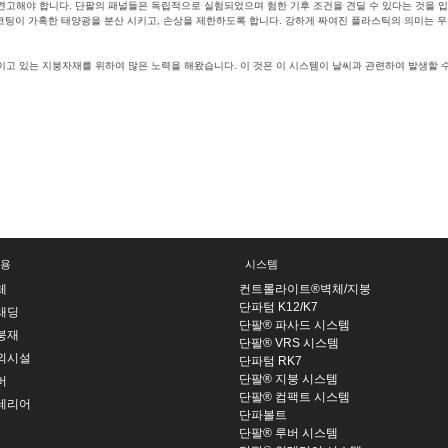
 견고해야 합니다. 단팔의 패널들은 독립적으로 실험되었으며 험한 기후 조건을 견딜 수 있다는 것을 입
 코팅이 가혹한 태양광을 분산 시키고, 손상을 제한하도록 합니다. 강하게 짜여진 플라스틱의 의미는 
고 있는 지붕자재를 위하여 많은 노력을 해왔습니다. 이 것은 이 시스템이 날씨과 관련하여 발생할 수
ed
기후변화적응
,
마이크로셀패널
,
단열지붕
,
에너지효율
,
단열효과
용
시스템
체
컨트롤라이트®벽체/지붕
단파텀 K12/K7
래딩
단팔® 파사드 시스템
붕재
단팔® VRS 시스템
외시설
단파텀 RK7
단팔® 지붕 시스템
버
단팔® 컴팩트 시스템
테리어
단파볼트
단팔® 루버 시스템