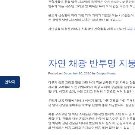
건축가들이 찾을 법한 시스템의 특징적은 주요 요소는, 낮 동안의
방수가 되는 시스템 그리고 열 획득을 유지 하여 건물 구조에 최소
온도가 상승함에 따라 가림 막과 외피의 역할을 하는 시스템들이 
는 강력한 냉방 시스템의 사용은 점점 확산 될 것입니다.
자연광을 이용한 에너지 효율적인 건축물을 계획 하신다면
지금 
Posted in
파사드
,
건축외장솔루션
,
단파론
Tagged
태양열획득
,
자연 채광 반투명 지붕
Posted on
December 10, 2020
by
Danpal Korea
연락처
다루기 힘든 그리고 열을 차단 하기 위한 반투명 지붕 자재는 단
자재를 고려할때 또는 개발자에게 특정 자재의 장점들을 설명하려
입니다. 이것은 습기, 바람 그리고 외부의 기온으로 부터 건물의
우리가 보통 단열에 대해서 이야기 할때, 다른 온도를 가진 두개의
은 열의 전달을 줄여주는 보호용 단열의 층을 제공합니다. 발열은
복층 구조로된 열 차단 소재들은 기본적인 한개의 소재 보다 열 
공합니다. 건물의 내부 온도가 중요 하듯이 열 차단은 최근 건축
열 차단이 잘된 건물은 에너지 효율이 보다 높으며, 건물주에게 
와 반복되는 비용 그리고 유지보수 비용 또한 절약 할 수 있습니