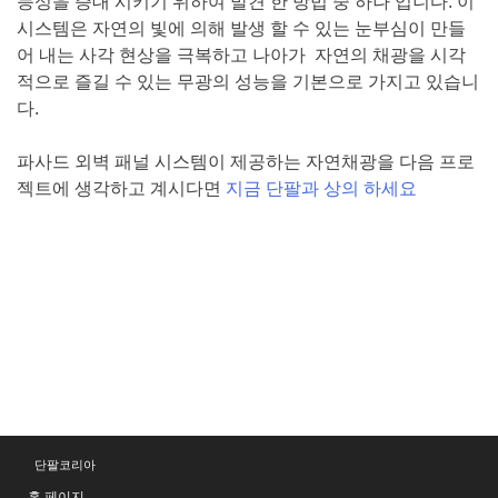
능성을 증대 시키기 위하여 발견 한 방법 중 하나 입니다. 이
시스템은 자연의 빛에 의해 발생 할 수 있는 눈부심이 만들
어 내는 사각 현상을 극복하고 나아가 자연의 채광을 시각
적으로 즐길 수 있는 무광의 성능을 기본으로 가지고 있습니
다.
파사드 외벽 패널 시스템이 제공하는 자연채광을 다음 프로
젝트에 생각하고 계시다면
지금 단팔과 상의 하세요
Posted in
이중패널 시스템
,
커튼월
,
파사드
,
건축외장솔루
션
,
단파론
Tagged
날씨변화대응
,
충격저항
,
우수한단열
,
견
고함
,
건물보호
,
단파텀
,
자연채광
,
단파론
,
단열효과
,
파사드
시스템
단팔코리아
홈 페이지