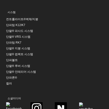
시스템
컨트롤라이트®벽체/지붕
단파텀 K12/K7
단팔® 파사드 시스템
단팔® VRS 시스템
단파텀 RK7
단팔® 지붕 시스템
단팔® 컴팩트 시스템
단파볼트
단팔® 루버 시스템
단팔® 인테리어 시스템
단파론®
컬러
소셜미디어