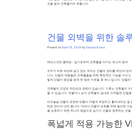
것을 빛의 건축물이라 부릅니다.
Posted in
파사드
,
건축외장솔루션
Tagged
단파텀
,
이중패널
,
시
건물 외벽을 위한 솔
Posted on
April 26, 2019
by
Danpal Korea
레인스크린 클래딩 : 습기로부터 건축물을 지키는 최고의 방어
모두가 바쁜 세상에 살고 있는 우리는 건물의 관리를 하는데 있어
니다. 단팔의 제품들은 건축물들을 위한 특징적인 기능을 가지고 
렇게 단팔이 명성을 얻게 한 많은 이유들 중 하나 입니다. 단팔
건축물의 건강은 차단성과 관련이 깊습니다. 기후는 건축물의 수명
할 수 있습니다. 빗물이나 눈이 건축물의 실내로 스며들면 단열
비오늘날 건물의 표면에 빗물이 어떻게 부딪히고 흘러내리는 질 
태로 견디어 내야 합니다. 따라서 건물의 보호를 위해 필요한 가능
을 보호하기 위한 하나의 방법으로 습기가 건물로 침투하는 것을 
폭넓게 적용 가능한 