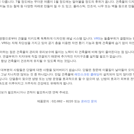
다릅니다. 7월 정도에는 무더운 여름이 1월 정도에는 얼어붙을 정도의 후위가 옵니다. 건축물의 디자
늄 또는 철제 등 다양한 자래로 만들어 질 수 도 있고, 플라스틱, 인조석, 나무 또는 벽돌 등으로 만
 영향으로부터 건물을 지키도록 독특하게 디자인된 패널 시스템 입니다.
VRS
는 돌출부위가 결합되는 
 VRS는 자체 차단성을 가지고 있어 공기 층을 이용한 자연 환기 기능과 함께 건축물에 습기 없이 자
좋아하는 점은 건축물의 관리와 유리보수에 들이는 노력이 타 건축물에 비해 많이 줄어든다는 점 입니다
다. 연결부위가 지지대에 직접 연결되기 때문에 추가적인 지지구조를 설치할 필요가 없습니다.
항상 건축물이 건조하게 유지될 수 있도록 하는 것입니다.
때 대부분의 사람들은 단열에 대한 사항을 잊어버리기 쉽습니다. 단팔은 창문에 이물질이 날아들어 오지
 그냥 지나치면 않되는 것 중 하나입니다. 만일 건축물에
레인스크린 클래딩
이 설치되어 있지 않다면 
입니다. 단열층이 젖으면 냉방 또는 난방 운영을 효과적으로 할 수 없으며 냉, 난방의 효과가 외부로 
속도로 이루어지고 거주자의 건강에도 유해하게 됩니다.
정보가 필요하시거나 견적이 필요하시면 연락 주세요.
제품문의 : 02) 882 – 8220 또는
온라인 문의
VRS시스템
,
단파론벽체
,
건축외장솔루션
,
파사드
,
단팔파사드시스템
,
자연통풍시스템
,
레인스크린클