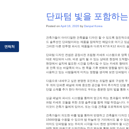
단파텀 빛을 포함하는
Posted on
April 16, 2020
by
Danpal Korea
건축가들이 아이디얼한 건축물을 디자인 할 수 있도록 점진적으로 
드 솔루션인 단파텀이라는 제품을 잠재적인 해답으로 여기고 있습니
연락처
그러면 다른 반투명 파사드 제품들과 다르게 K7과 K12 파사드
단파텀 디자인 컨셉은 공장사전 조립형 카세트 시스템으로 양쪽 면
대로 재단되어 나와, 바로 설치 될 수 있는 상태로 현장에 도착
현장에서 설치에 필요한 시간을 단축시킬 수 있는 카세트 형태의
로 안쪽 또는 바깥쪽의 어느 한 쪽을 기후 변화에 영향을 받지 않
사용하고 있는 사람들에게 미치는 영향을 생각해 보면 단파텀이 가
다음으로 내세우고 싶은 분명한 포인트는 조밀한 셀로 구성된 두 개
두 개의 단파론 패널에 의해 중요한 공간을 두어 추가적인 단열 효과를
단열 소재를 추가 한다 하더라도 우리는 충분한 양의 빛을 통화 시
싱글 패널의 파사드 시스템을 통하여 얻고자 하는 효과들이 부족하다
파텀 카세트 모듈을 위한 조명 솔루션을 함께 개발 하였습니다. 이
이것이 건축가 들에게 있어서, 또는 다음 건축물 프로젝트에 있어
건축가들이 의도한 바를 빛을 통하여 반영하고 건축물의 디자인 언어
15000명을 수용할 수 있으며 밤 하늘에 먼 거리에서도 볼 수 있
아마도 단파텀을 보는 우리의 시각을 다시 한번 생각해야 할 시간 
대한 열린 마음으로 디자인하는 접근 방식을 통해 어떤 모습이 