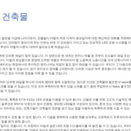
 건축물
발전을 거급해 나아가듯이, 건물들이 어떻게 하면 더욱더 돋보일지에 대한 혁신적인 변화를 직면해야 
다. 단파텀이 돋보이게 하는 이유는 바로 이 단파텀이 가지고 있는 진보적인 LED 조명 시스템을 이
 솔루션이 어떻게 다른지 대하여 알아보도록 하겠습니다.
에 단파론 패널이 덮여 있습니다. 이 양면으로 된 세트는 먼지나 빗물 등 외부의 요소들이 패널 또는
합니다. 이렇게 완성품으로 현장에 도착한 제품은 투여되어야 할 노동력과 노동시간을 크게 단축시키며 
 패키지는 현장에서의 추가적인 엔지니어닝 작업의 필요 없이 완성될 수 있습니다. 우리가 그 다음으로
고 제거 할 수 있습니다. 장기 유지보수 문제를 고려한다면, 이러한 기능은 매우 중요합니다. 왜냐면 
지고 있는 이러한 장점을 이해 할 수 있을 것입니다.
의 단파론 패널을 하나의 카세트 형태로 함께 사용한다는 점으로 이것은 건축물에 필요한 U value를
 얻을 수 있습니다. 이것 조차 부족하다면 특수 단열 소재를 공기 층에 주입하여 U Value 를 0.52
킬 수 있습니다.
면, 톡특한 K7과 K12는 LED 조명을 이용할 수 있게 합니다. 단팔은 이를 위한 고도의 기술적인
 솔루션은 IP67의 아웃도어 방수 인증된, 분리된 LED들로 구성되어 있으며, 흰색 또는 다양한 색상
서 의미하는 바는, 건축가들이 건축물의 표면을 생기 있는 빛을 이용하여 독특하게 변형 시킬 수 있는 
로서 표현 할 수 있게 합니다. 이 기술을 완벽하게 사용한 예를 보여주는 프로젝트가 우루과이의 Ante
는 빛을 밝게 밝혀 줍니다.
일지도 모릅니다. 이 과정에서 마법과 같은 LED 조명 디스플레이를 재 발견 할 수 도 있습니다. 우
될지 어떻게 완성될지를, 단팔은 우리의 클라이언트들이 빛을 이용하여 디자인하는 마법을 부릴 수 있도