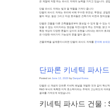
은 계절에 저항 하는 파사드 자재의 능력을 가지고 있습니다. 공압
단팔 파사드 자재는 빛과 열 역할을 가져다 줍니다
단팔의 파사드 자재는 유리에 비해 우수한 유연성, 투명성, 균일
팔의 색상, 질감 그리고 마감 효과들은 건축가의 비젼과 창의성을
단팔은 건물을 다른 건축물들로부터 돋보일 수 있게 할 수 있는 
잊을 수 없는 이미지라는 영감을 자연스럽게 주는 것처럼, 밝고 
특정 색상의 다양한 톤들이 깊이의 표현을 나타내는 레이어 효과를
은 다양한 여러가지 가능성의 문을 열어 줍니다.
건물외벽을 설계중이시라면 단팔의 파사드 자재를
문의해 보세요
Posted in
파사드
,
건축외장솔루션
,
단파론
,
폴리카보네이트 패널
단파론 키네틱 파사드
Posted on
June 12, 2020
by
Danpal Korea
단팔은 신 개념의 단파론 키네틱 패널을 개발한 것과 같이 혁신적
R&D 부서의 독특한 미적 호소력이라는 주제의 고난위도의 어려움을 극
결과를 가져오게 되었습니다.
키네틱 파사드 건물 : Studi