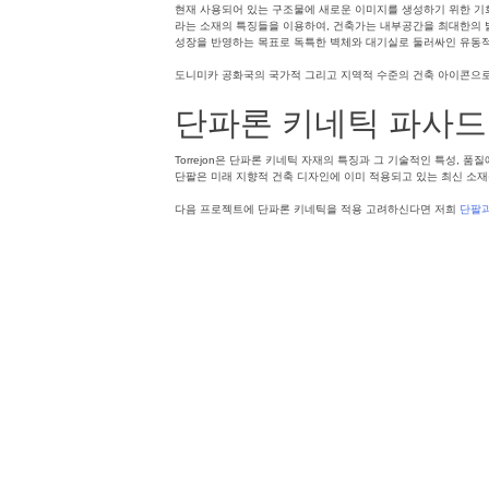
현재 사용되어 있는 구조물에 새로운 이미지를 생성하기 위한 기회를 찾는 
라는 소재의 특징들을 이용하여, 건축가는 내부공간을 최대한의 밝기와
성장을 반영하는 목표로 독특한 벽체와 대기실로 둘러싸인 유동
도니미카 공화국의 국가적 그리고 지역적 수준의 건축 아이콘으로
단파론 키네틱 파사드
Torrejon은 단파론 키네틱 자재의 특징과 그 기술적인 특성,
단팔은 미래 지향적 건축 디자인에 이미 적용되고 있는 최신 소재
다음 프로젝트에 단파론 키네틱을 적용 고려하신다면 저희
단팔
Posted in
파사드
,
단파론
Tagged
키네틱패널
,
단파론키네틱
,
이