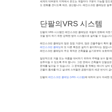
세계의 대부분의 지역에서 온도는 계절마다 구분이 가능할 정도로 
도 변화를 견디도록 제조, 생산됩니다. 레인스크린 클래딩은 알루미
단팔의VRS 시스템
단팔의 VRS 시스템인 레인스크린 클래딩은 계절의 변화에 의한
것을 방지 하기 위한 강력한 방어 시스템으로 설치될 수 있습니다.
레인스크린 클래딩의 많은 장점 가운데, 많은 건물주들이 특히 
레인스크린 클래딩
의 또 다른 특징은 설치가 용이하다는 점입니
레인스크린 클래딩의 주요 목적은 건축물을 습기로부터 보호하여 
일반적으로 겨울 또는 여름을 대비하기 위하여 주택을 보수 할 
갖추어질 수 있도록 주의 합니다. 그런 면에서 건축물의 단열성은
문제를 일으킬 수 있습니다. 그 문제점들 중 첫째는 에너지 낭비 
건물의 틈새를 타고 실내에 스며들면 곰팡이등의 세균 번식이 급
단팔의
레인스크린 클래딩 (VRS 시스템)
에 대하여 보다 자세한 
Posted in
클래딩
,
파사드
,
건축외장솔루션
Tagged
클래딩
,
단팔