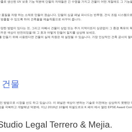
출로 생산된 UV 보호 기능 덕분에 단팔의 자재들은 긴 수명을 가지고 건물이 어떤 계절에도 그 기능을
한 품질을 자랑 하는 소재로 만들어 졌습니다. 단팔의 싱글 패널 파사드는 반투명, 건식 조립 시스템으
 방출할 수 있도록 하여 건축물을 예술작품으로 바꾸어 줍니다.
다양한 방법이 있다는 것, 그리고 어째서 건물이 상업 또는 주거 지역이든지 상관없이 그 환경 특유의
어두운 색상이 반전되었을 때 그 효과 어떻게 만들어 질지를 상상해 보세요.
 만들기 위해 사용된다면 건물의 실제 차원은 재 설정될 수 있습니다. 가장 인상적인 건축 공사의 멀
Tagged
건물외벽리모델링
,
빛의건축
,
파사드자재
,
건물외벽보호
,
외장재
,
건축외장솔루션
,
파사드
,
 건물
인 방법으로 시장을 선도 하고 있습니다. 이 패널은 색상이 변하는 기술로 이전에는 상상하지 못했던
복하고 개발해낸 덕분에, 지난 2019년 10월에 뒤셀도르프 K 페어 에서 열린 EPSE Award Com
o Legal Terrero & Mejia.