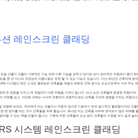
공기간단축
,
LED조명파사드
,
빛의건축물
,
건축외장패널
,
건축외장솔루션
,
단팔파사드시스템
,
건물외
루션 레인스크린 클래딩
 만일 건물이 건물의 기본적인 기능 외에 다른 기능을 갖추고 있다면 보다 관리적인 차원에서 좀더 편
있을 뿐 만 아니라 외관상의 아름다움도 표현 할 수 있는 기능도 있습니다. 지난 50년간 건축자재 분
의 VRS 시스템인 레인 스크린 클래딩은 건축물을 계절의 변화로 인해 생기는 손상으로부터 지켜 주는 
에 큰 영향을 미치고 매 계절마다 다른 위험을 가져다 줍니다. 비나 눈은 건축물에 분명한 위험이며,
층이 피해를 입고, 이러한 피해는 서서히 진행되어 최종적으로는 건축물 구조에 영향을 미치는 위험요
잘 관찰해 보세요. 우리에게 비는 건물이나 자동차 않으로 이동하기 전의 일시적인 불편함이지만 건물
한 한 장치를 하는 것이 건축물을 위해 좋습니다. 왜냐면 비는 건축물 내부에 생각보다 많은 피해를 줄
방어할 수 있는 벽을 만들어 줍니다. 기후에 의한 건축물의 손상 없이 건축물의 수명을 보다 길게 늘리
VRS 시스템 레인스크린 클래딩