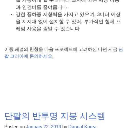
를 가능하게 할 뿐 아니라 설치에 따른 시공 비용
과 인건비를 줄여줍니다
강한 풍하중 저항력을 가지고 있으며, 3미터 이상
을 지지대 없이 설치할 수 있어, 부가적인 철제 프
레임 사용을 줄일 수 있습니다
이중 패널의 천창을 다음 프로젝트에 고려하신 다면 지금
단
팔 코리아에 문의하세요
.
Posted in
이중패널 시스템
,
폴리카보네이트지붕
,
단팔지붕
시스템
,
천창 지붕
Tagged
이주패널지붕
,
채광천창
,
빠른시
공
,
자연채광
,
단파텀RK7
,
폴리카보네이트지붕
,
시스템지
붕
,
단열효과
단팔의 반투명 지붕 시스템
Posted on
January 22, 2019
by
Danpal Korea