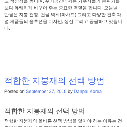
고 생산성을 높이며, 주거공간에서는 거주자들의 분위기를
보다 유쾌하게 바꾸어 주는 중요한 역할을 합니다. 오늘날
단팔은 지붕 천창, 건물 벽체(파사드) 그리고 다양한 건축 패
널 제품들의 솔루션을 디자인, 생산 그리고 공급하고 있습니
다.
Posted in
친환경건축자재
,
단팔지붕시스템
,
폴리카보네이
트 패널
Tagged
천장지붕
,
시스템지붕
,
단팔지붕시스템
,
천
창
,
채광지붕
,
반투명지붕
,
단파볼트
적합한 지붕재의 선택 방법
Posted on
September 27, 2018
by
Danpal Korea
적합한 지붕재의 선택 방법
적합한 지붕재의 올바른 선택 방법을 알아야 하는 이유는 건