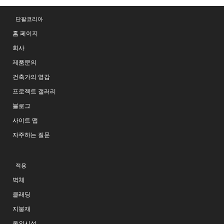
단팔코리아
홈 페이지
회사
제품문의
건축가의 영감
프로젝트 갤러리
블로그
사이트 맵
자주하는 질문
적용
벽체
클래딩
지붕재
옥외시설