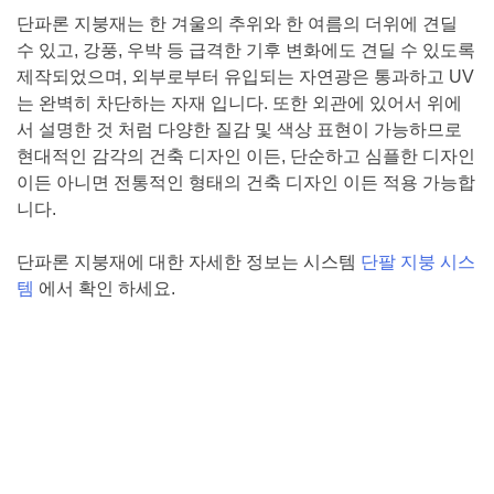
단파론 지붕재는 한 겨울의 추위와 한 여름의 더위에 견딜
수 있고, 강풍, 우박 등 급격한 기후 변화에도 견딜 수 있도록
제작되었으며, 외부로부터 유입되는 자연광은 통과하고 UV
는 완벽히 차단하는 자재 입니다. 또한 외관에 있어서 위에
서 설명한 것 처럼 다양한 질감 및 색상 표현이 가능하므로
현대적인 감각의 건축 디자인 이든, 단순하고 심플한 디자인
이든 아니면 전통적인 형태의 건축 디자인 이든 적용 가능합
니다.
단파론 지붕재에 대한 자세한 정보는 시스템
단팔 지붕 시스
템
에서 확인 하세요.
Posted in
단팔지붕시스템
Tagged
단파텀RK7
,
수영장지붕
,
시스템지붕
,
단팔지붕시스템
,
지붕판넬
,
산업용지붕재
,
경기
장지붕
,
천창
,
채광지붕
,
반투명지붕
,
단파볼트