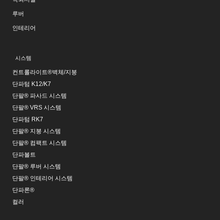
루버
인테리어
시스템
컨트롤라이트®벽체/지붕
단파텀 K12/K7
단팔® 파사드 시스템
단팔® VRS 시스템
단파텀 RK7
단팔® 지붕 시스템
단팔® 컴팩트 시스템
단파볼트
단팔® 루버 시스템
단팔® 인테리어 시스템
단파론®
컬러