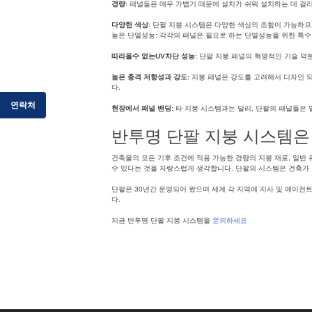
경량:
패널들은 매우 가볍기 때문에 설치가 쉬워 설치하는 데 걸리
다양한 색상:
단팔 지붕 시스템은 다양한 색상의 조합이 가능하므로
높은 단열성능: 각각의 패널은 필요로 하는 단열성능을 위한 특수
따라올수 없는UV차단 성능:
단팔 지붕 패널의 혁명적인 기술 덕분
높은 충격 저항성과 강도:
지붕 패널은 강도를 고려해서 디자인 되
다.
연락처
현장에서 패널 밴딩:
타 지붕 시스템과는 달리, 단팔의 패널들은 
반투명 단팔 지붕 시스템
건축물의 모든 기후 조건에 적용 가능한 경량의 지붕 재로, 일반 
수 있다는 것을 자랑스럽게 생각합니다. 단팔의 시스템은 건축가 
단팔은 30년간 운영되어 왔으며 세계 각 지역에 지사 및 에이
다.
지금 반투명 단팔 지붕 시스템을
문의하세요
Posted in
폴리카보네이트지붕
,
단팔지붕시스템
,
단파론
,
천창 