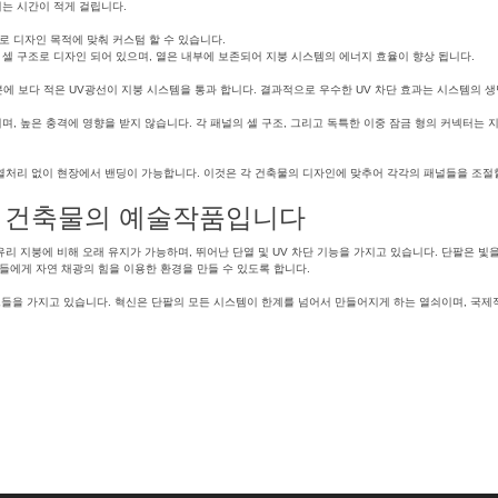
는 시간이 적게 걸립니다.
 디자인 목적에 맞춰 커스텀 할 수 있습니다.
 셀 구조로 디자인 되어 있으며, 열은 내부에 보존되어 지붕 시스템의 에너지 효율이 향상 됩니다.
에 보다 적은 UV광선이 지붕 시스템을 통과 합니다. 결과적으로 우수한 UV 차단 효과는 시스템의 생
며, 높은 충격에 영향을 받지 않습니다. 각 패널의 셀 구조, 그리고 독특한 이중 잠금 형의 커넥터는
열처리 없이 현장에서 밴딩이 가능합니다. 이것은 각 건축물의 디자인에 맞추어 각각의 패널들을 조절할
은 건축물의 예술작품입니다
유리 지붕에 비해 오래 유지가 가능하며, 뛰어난 단열 및 UV 차단 기능을 가지고 있습니다. 단팔은 빛
들에게 자연 채광의 힘을 이용한 환경을 만들 수 있도록 합니다.
전트들을 가지고 있습니다. 혁신은 단팔의 모든 시스템이 한계를 넘어서 만들어지게 하는 열쇠이며, 
지붕
Tagged
반투명천창
,
자연채광천창
,
폴리카보네이트천창
,
지붕재
,
단팔지붕시스템
,
단파론
,
단열효