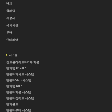
벽체
클래딩
지붕재
옥외시설
루버
인테리어
시스템
컨트롤라이트®벽체/지붕
단파텀 K12/K7
단팔® 파사드 시스템
단팔® VRS 시스템
단파텀 RK7
단팔® 지붕 시스템
단팔® 컴팩트 시스템
단파볼트
단팔® 루버 시스템