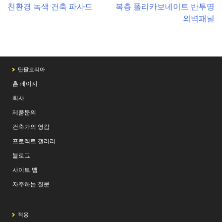
Post
친환경 녹색 건축 파사드
복층 폴리카보네이트 반투명
외벽패널
navigation
단팔코리아
홈 페이지
회사
제품문의
건축가의 영감
프로젝트 갤러리
블로그
사이트 맵
자주하는 질문
적용