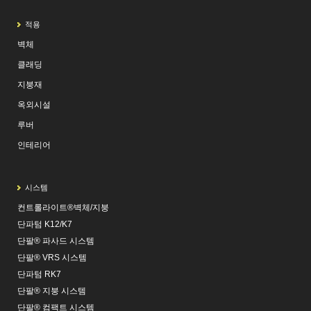
적용
벽체
클래딩
지붕재
옥외시설
루버
인테리어
시스템
컨트롤라이트®벽체/지붕
단파텀 K12/K7
단팔® 파사드 시스템
단팔® VRS 시스템
단파텀 RK7
단팔® 지붕 시스템
단팔® 컴팩트 시스템