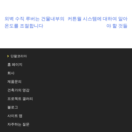
Post
외벽 수직 루버는 건물내부의
커튼월 시스템에 대하여 알아
온도를 조절합니다
야 할 것들
navigation
단팔코리아
홈 페이지
회사
제품문의
건축가의 영감
프로젝트 갤러리
블로그
사이트 맵
자주하는 질문