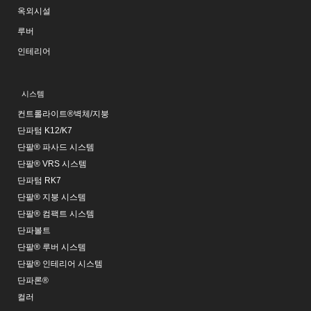
옥외시설
루버
인테리어
시스템
컨트롤라이트®벽체/지붕
단파텀 K12/K7
단팔® 파사드 시스템
단팔® VRS 시스템
단파텀 RK7
단팔® 지붕 시스템
단팔® 컴팩트 시스템
단파볼트
단팔® 루버 시스템
단팔® 인테리어 시스템
단파론®
컬러