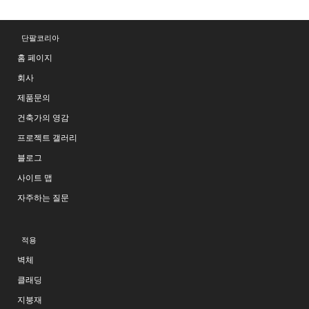
단팔코리아
홈 페이지
회사
제품문의
건축가의 영감
프로젝트 갤러리
블로그
사이트 맵
자주하는 질문
적용
벽체
클래딩
지붕재